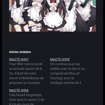
Articles similaires
MaOTD #447
MaOTD #598
Pour fêter l'annonce de
On continue avec les
la seconde saison de K-
soldes avec ce duo K-on
On, il était de notre
composé de Ritsu et
devoir à Meidolicious de
Tsumugi, pour la
proposer un nouveau
modique somme de 3
pack de meidos Azusa x
000 Maid Points. Oui,
MaOTD #466
Yui x Mio. Et tout ça,
vous avez bien lu,
Cela faisait longtemps,
pour la modique somme
seulement 3 000. En
mais avec la saison 2 de
de 10 000 Maid Points.
vente dans toutes les
K-On en cours de