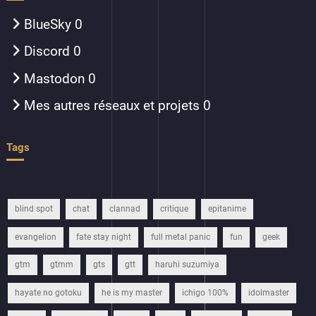
BlueSky
0
Discord
0
Mastodon
0
Mes autres réseaux et projets
0
Tags
blind spot
chat
clannad
critique
epitanime
evangelion
fate stay night
full metal panic
fun
geek
gtm
gtmm
gts
gtt
haruhi suzumiya
hayate no gotoku
he is my master
ichigo 100%
idolmaster