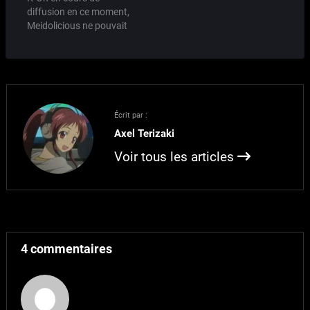
Guitares vendues
bonnes crémeries
diffusion en ce moment,
séparement.
Meidolicious. Source :
Meidolicious ne pouvait
Hatasuke
pas se permettre de rater
une occasion pareille!
Voici donc un pack K-On
avec en bonus des
oreilles d'animaux que
vous pouvez bien sûr
Écrit par :
interchanger selon vos
Axel Terizaki
envies. Le pack…
Voir tous les articles
4 commentaires