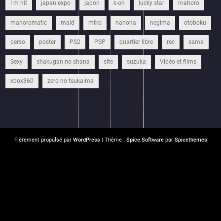
I m hit
japan expo
japon
k-on
lucky star
mahoro
mahoromatic
maid
miko
nanoha
negima
otoboku
perso
poster
PS2
PSP
quartier libre
rec
sama
Sexy
shakugan no shana
site
suzuka
Vidéo et films
xbox360
zero no tsukaima
Fièrement propulsé par
WordPress
| Thème :
Spice Software
par
Spicethemes