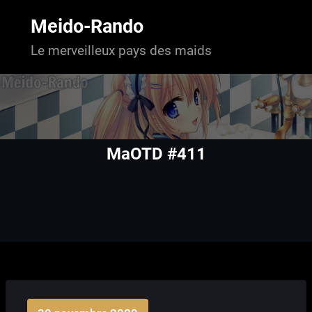
Aller
au
Meido-Rando
contenu
Le merveilleux pays des maids
MaOTD #411