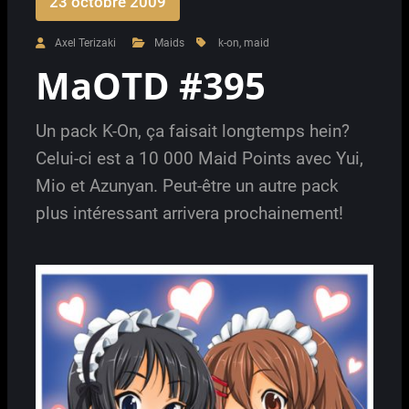
23 octobre 2009
Axel Terizaki
Maids
k-on
,
maid
MaOTD #395
Un pack K-On, ça faisait longtemps hein?
Celui-ci est a 10 000 Maid Points avec Yui,
Mio et Azunyan. Peut-être un autre pack
plus intéressant arrivera prochainement!