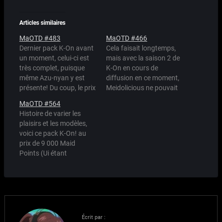
Articles similaires
MaOTD #483
MaOTD #466
Dernier pack K-On avant
Cela faisait longtemps,
un moment, celui-ci est
mais avec la saison 2 de
très complet, puisque
K-On en cours de
même Azu-nyan y est
diffusion en ce moment,
présente! Du coup, le prix
Meidolicious ne pouvait
s'en ressent, et le pack
pas se permettre de rater
MaOTD #564
monte à 10 000 Maid
une occasion pareille!
Histoire de varier les
points, avec réduction
Voici donc un pack K-On
plaisirs et les modèles,
possible si vous avez
avec en bonus des
voici ce pack K-On! au
déjà acheté les deux
oreilles d'animaux que
prix de 9 000 Maid
packs précédents.
vous pouvez bien sûr
Points (Ui étant
interchanger selon vos
naturellement celle qui
envies. Le pack…
augmente de façon
significative le prix du
pack) Source : Aiaigasa
Écrit par :