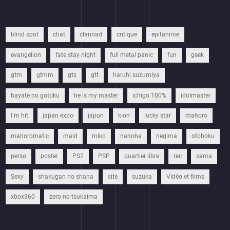
blind spot
chat
clannad
critique
epitanime
evangelion
fate stay night
full metal panic
fun
geek
gtm
gtmm
gts
gtt
haruhi suzumiya
hayate no gotoku
he is my master
ichigo 100%
idolmaster
I m hit
japan expo
japon
k-on
lucky star
mahoro
mahoromatic
maid
miko
nanoha
negima
otoboku
perso
poster
PS2
PSP
quartier libre
rec
sama
Sexy
shakugan no shana
site
suzuka
Vidéo et films
xbox360
zero no tsukaima