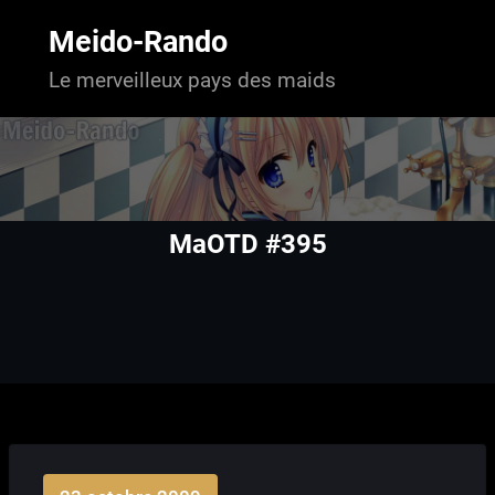
Aller
au
Meido-Rando
contenu
Le merveilleux pays des maids
MaOTD #395