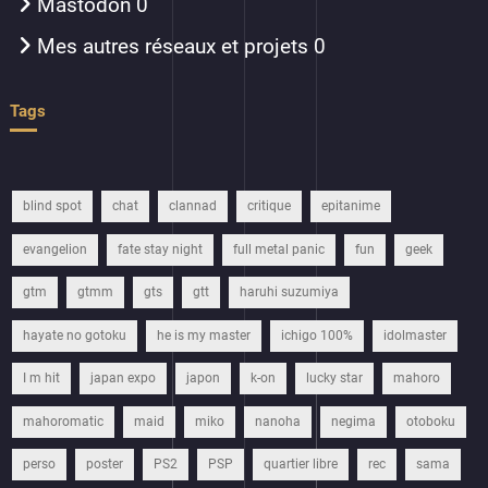
Mastodon
0
Mes autres réseaux et projets
0
Tags
blind spot
chat
clannad
critique
epitanime
evangelion
fate stay night
full metal panic
fun
geek
gtm
gtmm
gts
gtt
haruhi suzumiya
hayate no gotoku
he is my master
ichigo 100%
idolmaster
I m hit
japan expo
japon
k-on
lucky star
mahoro
mahoromatic
maid
miko
nanoha
negima
otoboku
perso
poster
PS2
PSP
quartier libre
rec
sama