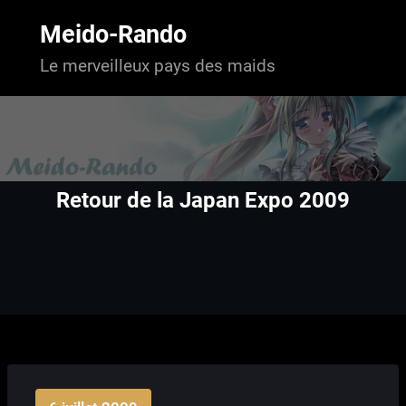
Aller
au
Meido-Rando
contenu
Le merveilleux pays des maids
Retour de la Japan Expo 2009