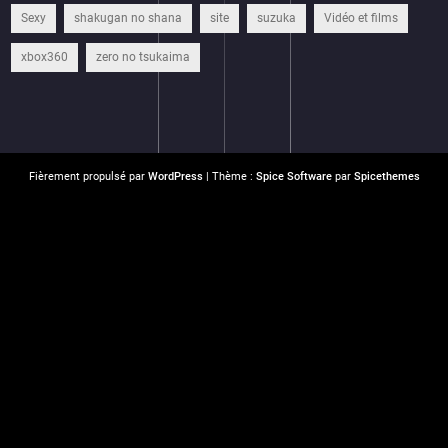
Sexy
shakugan no shana
site
suzuka
Vidéo et films
xbox360
zero no tsukaima
Fièrement propulsé par
WordPress
| Thème :
Spice Software
par
Spicethemes