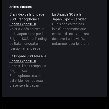
Articles similaires
Clip vidéo de la Brigade
La Brigade SOS à la
SOS Francophone à
Japan Expo – La vidéo!
Japan Expo 2010
Ouais bon ça fait pas
Voici la vidéo souvenirs
loin d'une semaine que
de la Japan Expo par la
certains d'entre vous ont
Brigade SOS, sur l'ending
découvert cette vidéo,
de Bakemonogatari
notamment sur le forum
(version arrangée par
de Haruhi.fr mais il fallait
Ziassan parce que bon,
bien que je la poste par
La Brigade SOS sera à la
la version longue faisait
ici. Cette vidéo, faite avec
Japan Expo 2010
quand même 5 min 30,
Sony Vegas (merci au
Je sais, il était temps. La
ce qui aurait été fort long
Raton du conseil) m'a
Brigade SOS
pour un clip j'en conviens
pris en tout et pour tout…
Francophone sera donc
tout à fait.)
bel et bien de nouveau
httpv://www.youtube.com/watch?
présente à la Japan
v=MP_8v4U5M9E Vous
Expo 2010, du Jeudi au
pouvez télécharger…
Dimanche, au stand
Z458. Lorsque vous
verrez la carte de la