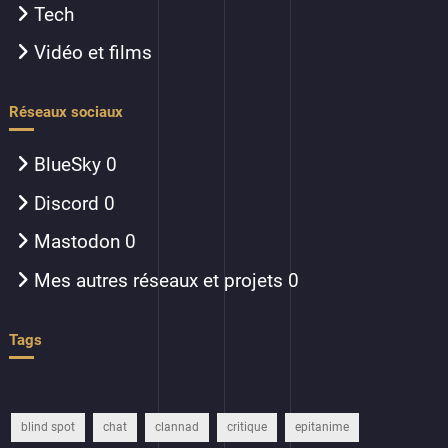
Tech
Vidéo et films
Réseaux sociaux
BlueSky
0
Discord
0
Mastodon
0
Mes autres réseaux et projets
0
Tags
blind spot
chat
clannad
critique
epitanime