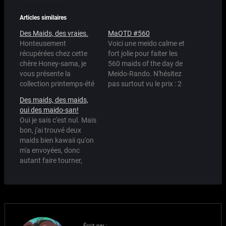
Articles similaires
Des Maids, des vraies.
MaOTD #560
Honteusement
Voici une meido calme et
récupérées chez cette
fort jolie pour faiter les
chère Honey-sama, je
560 maids of the day de
vous présente la
Meido-Rando. N'hésitez
collection printemps-été
pas surtout vu le prix : 2
des maids de Meido-
000 Maid Points
Des maids, des maids,
Rando. Attention les
seulement !
oui des maido-san!
yeux.
Oui je sais c'est nul. Mais
bon, j'ai trouvé deux
maids bien kawaii qu'on
m'a envoyées, donc
autant faire tourner,
non?
Écrit par :