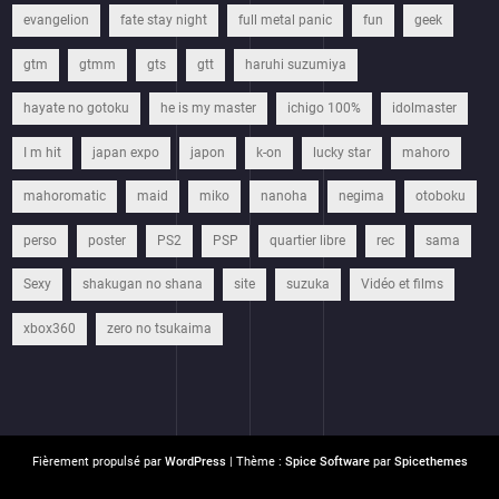
evangelion
fate stay night
full metal panic
fun
geek
gtm
gtmm
gts
gtt
haruhi suzumiya
hayate no gotoku
he is my master
ichigo 100%
idolmaster
I m hit
japan expo
japon
k-on
lucky star
mahoro
mahoromatic
maid
miko
nanoha
negima
otoboku
perso
poster
PS2
PSP
quartier libre
rec
sama
Sexy
shakugan no shana
site
suzuka
Vidéo et films
xbox360
zero no tsukaima
Fièrement propulsé par
WordPress
| Thème :
Spice Software
par
Spicethemes