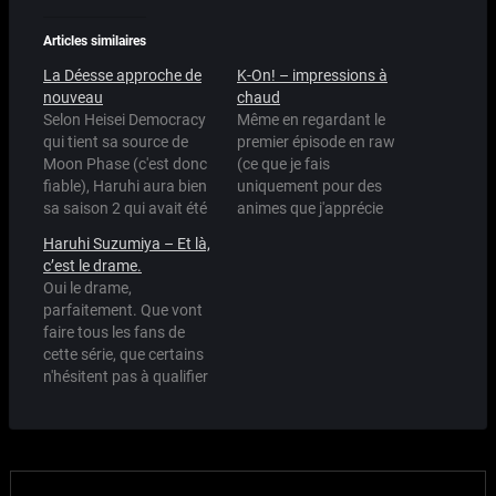
Articles similaires
La Déesse approche de
K-On! – impressions à
nouveau
chaud
Selon Heisei Democracy
Même en regardant le
qui tient sa source de
premier épisode en raw
Moon Phase (c'est donc
(ce que je fais
fiable), Haruhi aura bien
uniquement pour des
sa saison 2 qui avait été
animes que j'apprécie
d'abord prévue (par les
particulièrement, comme
Haruhi Suzumiya – Et là,
fans) pour cette année.
REC, Haruhi ou encore
c’est le drame.
Une image sur le site
Mahoro) j'ai pu saisir
Oui le drame,
officiel de la SOS-Dan
toute la quintescence de
parfaitement. Que vont
indique en effet un
cet anime: un rodéo de
faire tous les fans de
message assez
sucre, de camaraderie,
cette série, que certains
troublant sur
un zeste de girl's band à
n'hésitent pas à qualifier
l'annulation de
la ENOZ (le groupe…
de culte, maintenant
"Suzumiya…
qu'elle est terminée?
Etait-ce trop court?
Sûrement. Ne dit-on pas
que les meilleurs choses