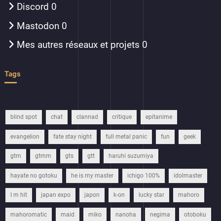
Discord
0
Mastodon
0
Mes autres réseaux et projets
0
Tags
blind spot
chat
clannad
critique
epitanime
evangelion
fate stay night
full metal panic
fun
geek
gtm
gtmm
gts
gtt
haruhi suzumiya
hayate no gotoku
he is my master
ichigo 100%
idolmaster
I m hit
japan expo
japon
k-on
lucky star
mahoro
mahoromatic
maid
miko
nanoha
negima
otoboku