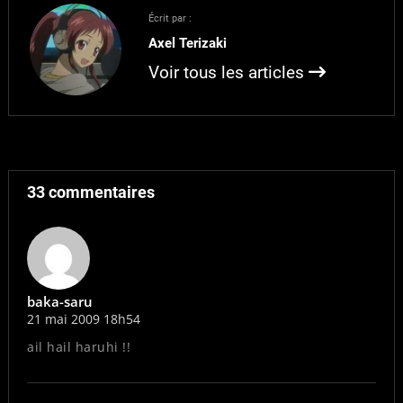
sont les plus courtes?
Écrit par :
Certainement aussi. Ce
Axel Terizaki
que Kyoto Animation
vient de réaliser, c'est…
Voir tous les articles
33 commentaires
baka-saru
21 mai 2009 18h54
ail hail haruhi !!