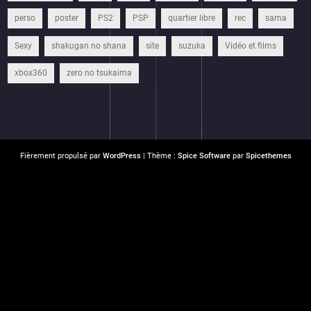
perso
poster
PS2
PSP
quartier libre
rec
sama
Sexy
shakugan no shana
site
suzuka
Vidéo et films
xbox360
zero no tsukaima
Fièrement propulsé par
WordPress
| Thème :
Spice Software
par
Spicethemes