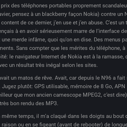
le prix des téléphones portables proprement scandaleu
avier, pensez à un blackberry façon Nokia) contre un
ontent de ce dernier, j’en use et j’en abuse. C’est un
çais à en avoir sérieusement marre de l’interface de 
t une merde infâme, quoi qu’on en dise. Des menus parto
ments. Sans compter que les mérites du téléphone, à s
té: le navigateur Internet de Nokia est à la ramasse, di
vec un résultat très inégal selon les sites.
avait un matos de rêve. Avait, car depuis le N96 a fait
. Jugez plutôt: GPS utilisable, mémoire de 8 Go, AP
illeur que mon ancien camescope MPEG2, c’est dire),
n très bon rendu des MP3.
n même temps, il m’a claqué dans les doigts au bout
 raison ou en se figeant (avant de rebooter) de longu