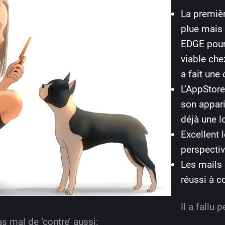
La premièr
plue mais 
EDGE pour 
viable ch
a fait une
L’AppStore
son appari
déjà une 
Excellent 
perspecti
Les mails 
réussi à c
Il a fallu 
as mal de ‘contre’ aussi: