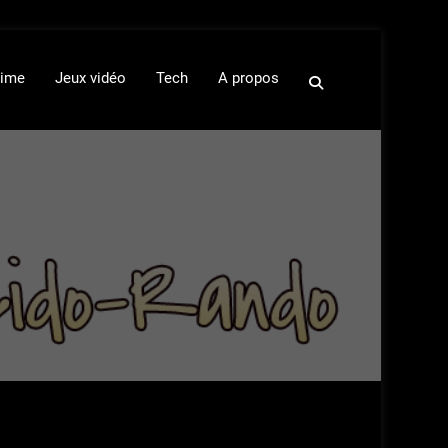
ime
Jeux vidéo
Tech
A propos