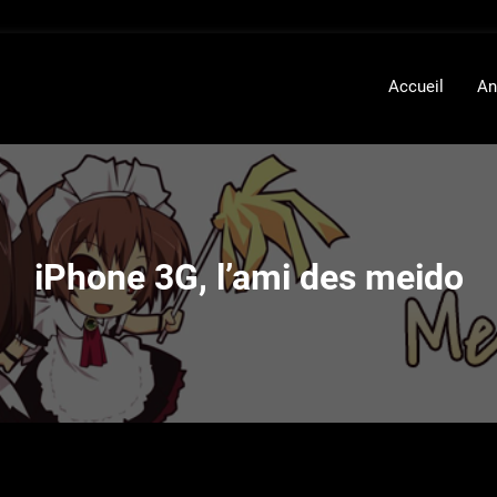
Accueil
An
iPhone 3G, l’ami des meido