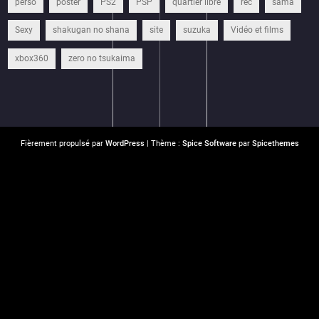
perso
poster
PS2
PSP
quartier libre
rec
sama
Sexy
shakugan no shana
site
suzuka
Vidéo et films
xbox360
zero no tsukaima
Fièrement propulsé par
WordPress
| Thème :
Spice Software
par
Spicethemes