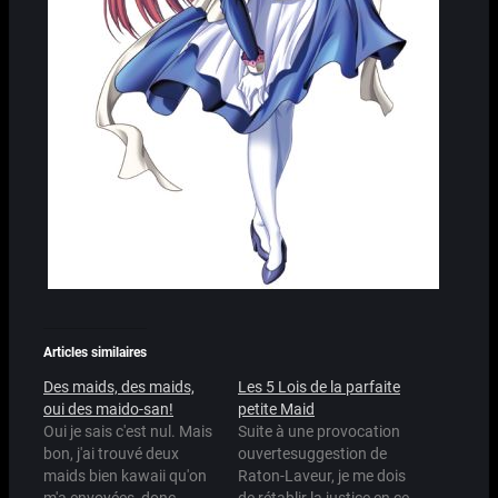
Articles similaires
Des maids, des maids,
Les 5 Lois de la parfaite
oui des maido-san!
petite Maid
Oui je sais c'est nul. Mais
Suite à une provocation
bon, j'ai trouvé deux
ouvertesuggestion de
maids bien kawaii qu'on
Raton-Laveur, je me dois