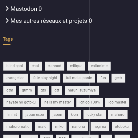
Mastodon
0
Mes autres réseaux et projets
0
Tags
blind spot
chat
clannad
critique
epitanime
evangelion
fate stay night
full metal panic
fun
geek
gtm
gtmm
gts
gtt
haruhi suzumiya
hayate no gotoku
he is my master
ichigo 100%
idolmaster
I m hit
japan expo
japon
k-on
lucky star
mahoro
mahoromatic
maid
miko
nanoha
negima
otoboku