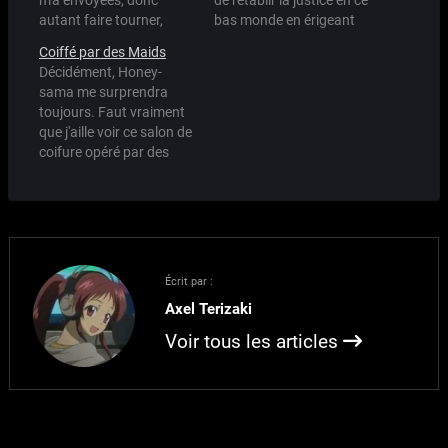
m'a envoyées, donc
de rétablir la justice en ce
autant faire tourner,
bas monde en érigeant
non?
les 5 lois de la parfaite
Coiffé par des Maids
petite Maid. Pour illustrer
Décidément, Honey-
mes lois, je prendrai
sama me surprendra
exemple sur Mahoro, qui
toujours. Faut vraiment
est selon mes critères, la
que j'aille voir ce salon de
Sainte des Maids,
coifure opéré par des
l'OMEGA Maid, bref, la…
maids quand j'irai au
Japon le mois prochain :)
Écrit par :
Axel Terizaki
Voir tous les articles