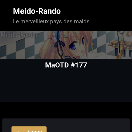
Aller
au
Meido-Rando
contenu
Le merveilleux pays des maids
MaOTD #177