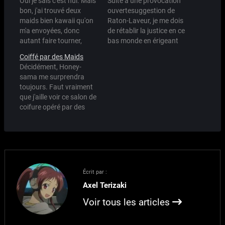
Oui je sais c'est nul. Mais
Suite à une provocation
bon, j'ai trouvé deux
ouvertesuggestion de
maids bien kawaii qu'on
Raton-Laveur, je me dois
m'a envoyées, donc
de rétablir la justice en ce
autant faire tourner,
bas monde en érigeant
non?
les 5 lois de la parfaite
Coiffé par des Maids
petite Maid. Pour illustrer
Décidément, Honey-
mes lois, je prendrai
sama me surprendra
exemple sur Mahoro, qui
toujours. Faut vraiment
est selon mes critères, la
que j'aille voir ce salon de
Sainte des Maids,
coifure opéré par des
l'OMEGA Maid, bref, la…
maids quand j'irai au
Japon le mois prochain :)
Écrit par :
Axel Terizaki
Voir tous les articles