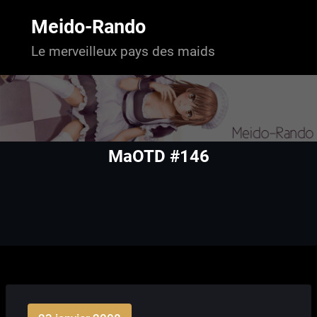
Aller
au
Meido-Rando
contenu
Le merveilleux pays des maids
MaOTD #146