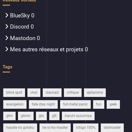
BlueSky
0
Discord
0
Mastodon
0
Mes autres réseaux et projets
0
Tags
blind spot
chat
clannad
critique
epitanime
evangelion
fate stay night
full metal panic
fun
geek
gtm
gtmm
gts
gtt
haruhi suzumiya
hayate no gotoku
he is my master
ichigo 100%
idolmaster