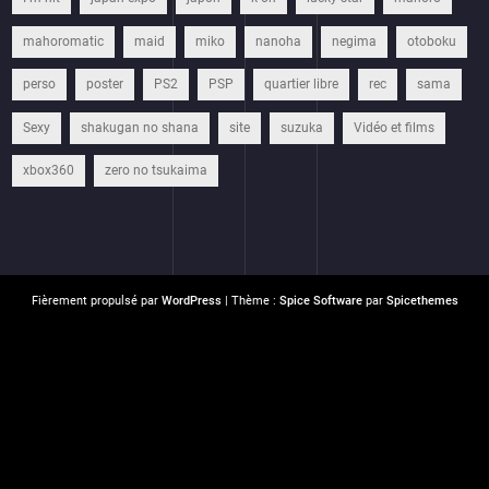
mahoromatic
maid
miko
nanoha
negima
otoboku
perso
poster
PS2
PSP
quartier libre
rec
sama
Sexy
shakugan no shana
site
suzuka
Vidéo et films
xbox360
zero no tsukaima
Fièrement propulsé par
WordPress
| Thème :
Spice Software
par
Spicethemes