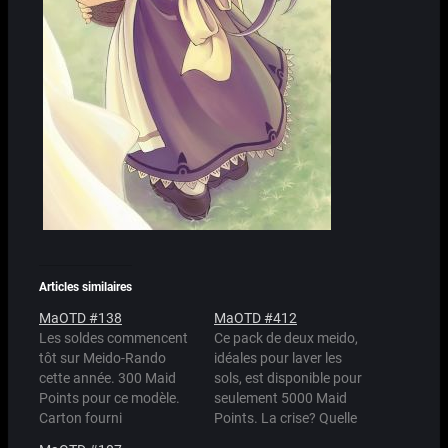
Articles similaires
MaOTD #138
MaOTD #412
Les soldes commencent
Ce pack de deux meido,
tôt sur Meido-Rando
idéales pour laver les
cette année. 300 Maid
sols, est disponible pour
Points pour ce modèle.
seulement 5000 Maid
Carton fourni
Points. La crise? Quelle
séparément pour 50
crise?