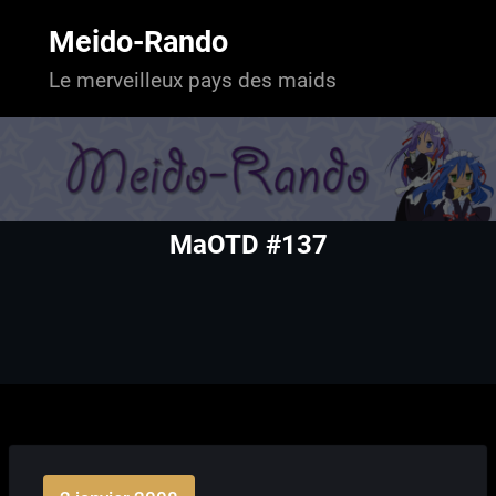
Aller
au
Meido-Rando
contenu
Le merveilleux pays des maids
MaOTD #137