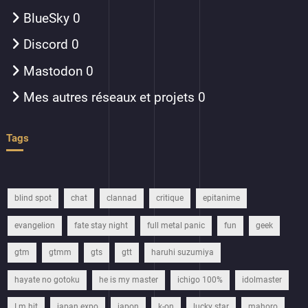
BlueSky
0
Discord
0
Mastodon
0
Mes autres réseaux et projets
0
Tags
blind spot
chat
clannad
critique
epitanime
evangelion
fate stay night
full metal panic
fun
geek
gtm
gtmm
gts
gtt
haruhi suzumiya
hayate no gotoku
he is my master
ichigo 100%
idolmaster
I m hit
japan expo
japon
k-on
lucky star
mahoro