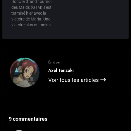
Donc le Grand Tournoi
leur place en 8ème de
avoir gardé les plus
des Maids (GTM) s'est
finale en même temps
représentatives du
terminé hier avec la
que le deathmatch Maria
genre. Mine de rien on en
victoire de Maria. Une
/ Triplettes. Dorénavant,
a trouvé beaucoup des
victoire plus ou moins
ça sera minuit la fin des
maids…
innatenduequand on a
votes,…
vu les différentes
adversaires qu'à eu
Maria. Mais revenons
tout d'abord au tout
début de ce concours. Le
Écrit par :
commencement Le GTM
Axel Terizaki
est né d'une idée à la…
Voir tous les articles
9 commentaires