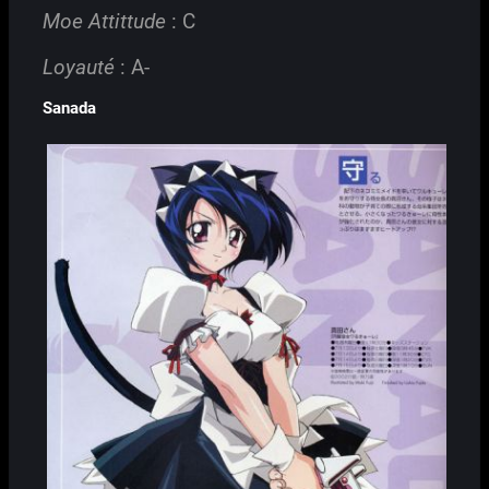
Moe Attittude
: C
Loyauté
: A-
Sanada