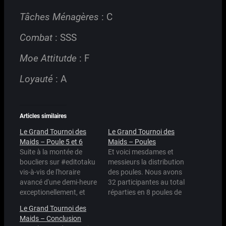
Tâches Ménagères
: C
Combat
: SSS
Moe Attitutde
: F
Loyauté
: A
Articles similaires
Le Grand Tournoi des
Le Grand Tournoi des
Maids – Poule 5 et 6
Maids – Poules
Suite à la montée de
Et voici mesdames et
boucliers sur #editotaku
messieurs la distribution
vis-à-vis de l'horaire
des poules. Nous avons
avancé d'une demi-heure
32 participantes au total
exceptionellement, et
réparties en 8 poules de
devant la presqu'égalité
4 maids. Je n'ai pas pu
Le Grand Tournoi des
de Mariel et Emma, les
inclure toutes celles
Maids – Conclusion
deux meido disputeront
proposées mais je pense