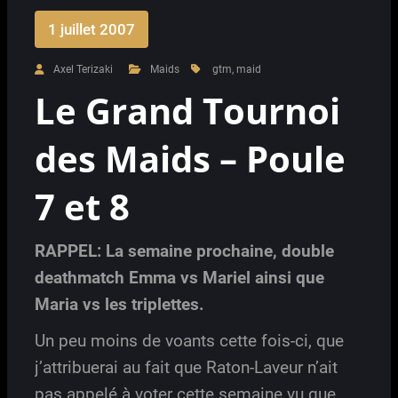
1 juillet 2007
Axel Terizaki
Maids
gtm
,
maid
Le Grand Tournoi
des Maids – Poule
7 et 8
RAPPEL: La semaine prochaine, double
deathmatch Emma vs Mariel ainsi que
Maria vs les triplettes.
Un peu moins de voants cette fois-ci, que
j’attribuerai au fait que Raton-Laveur n’ait
pas appelé à voter cette semaine vu que