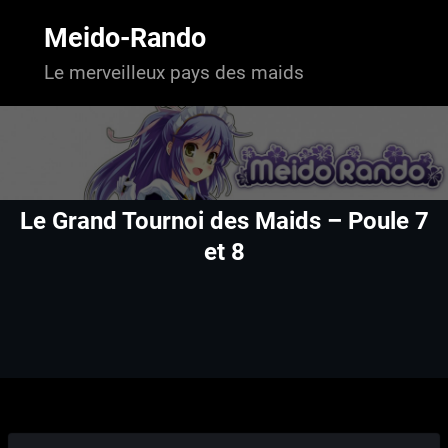
Aller
au
Meido-Rando
contenu
Le merveilleux pays des maids
Le Grand Tournoi des Maids – Poule 7
et 8