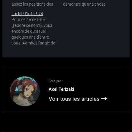
assez les positions des
démontre qu'une chose,
personnages par rapport
que la déesse au ruban
I’m hit! I’m hit! #4
à leurs versions Haruhi
jaune nous unit et nous
Pour ce 4ème IHIH
rassemble :p
(j'adore ce nom!), voici
encore de quoi tuer
quelques uns d'entre
vous. Admirez l'angle de
vue de la photo très
judicieusement choisi...
Écrit par :
Axel Terizaki
Voir tous les articles