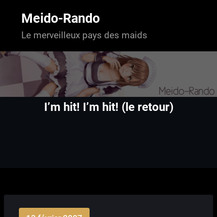
Aller
au
Meido-Rando
contenu
Le merveilleux pays des maids
I’m hit! I’m hit! (le retour)