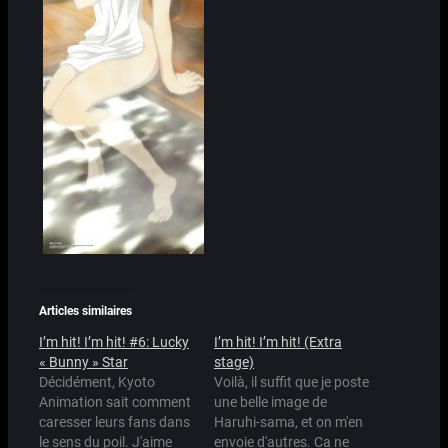
Articles similaires
I’m hit! I’m hit! #6: Lucky
I’m hit! I’m hit! (Extra
« Bunny » Star
stage)
Décidément, Kyoto
Voilà, il suffit que je poste
Animation sait comment
une belle image de
caresser leurs fans dans
Haruhi-sama, et on m'en
le sens du poil. J'aime
envoie d'autres. Ca ne