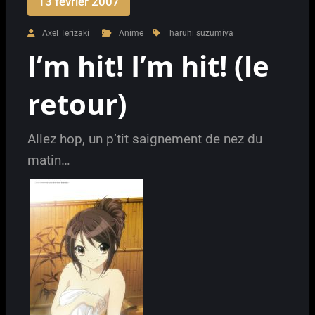
13 février 2007
Axel Terizaki
Anime
haruhi suzumiya
I’m hit! I’m hit! (le
retour)
Allez hop, un p’tit saignement de nez du
matin…