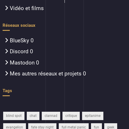
Vidéo et films
Réseaux sociaux
BlueSky
0
Discord
0
Mastodon
0
Mes autres réseaux et projets
0
Tags
blind spot
chat
clannad
critique
epitanime
evangelion
fate stay night
full metal panic
fun
geek