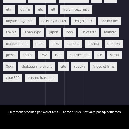
gtm
gtmm
gts
gtt
haruhi suzumiya
hayate no gotoku
he is my master
ichigo 100%
idolmaster
I m hit
japan expo
japon
k-on
lucky star
mahoro
mahoromatic
maid
miko
nanoha
negima
otoboku
perso
poster
PS2
PSP
quartier libre
rec
sama
Sexy
shakugan no shana
site
suzuka
Vidéo et films
xbox360
zero no tsukaima
Fièrement propulsé par
WordPress
| Thème :
Spice Software
par
Spicethemes