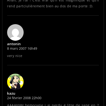
Ahah, je l’ai ! C’est vrai qu’il est magnifique et qu’il
rend partciulièrement bien au dos de ma porte :D.
antonin
8 mars 2007 16h49
very nice
kazu
24 février 2008 22h00
AAAAHHH hemoragie j ai perdu 4 litre de sang en 2