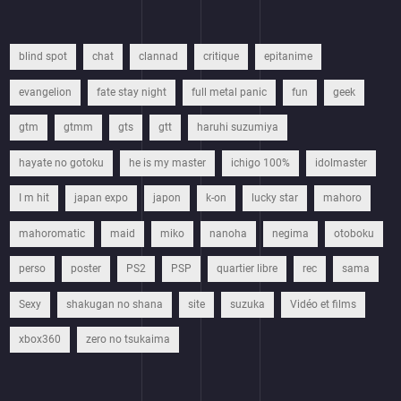
blind spot
chat
clannad
critique
epitanime
evangelion
fate stay night
full metal panic
fun
geek
gtm
gtmm
gts
gtt
haruhi suzumiya
hayate no gotoku
he is my master
ichigo 100%
idolmaster
I m hit
japan expo
japon
k-on
lucky star
mahoro
mahoromatic
maid
miko
nanoha
negima
otoboku
perso
poster
PS2
PSP
quartier libre
rec
sama
Sexy
shakugan no shana
site
suzuka
Vidéo et films
xbox360
zero no tsukaima