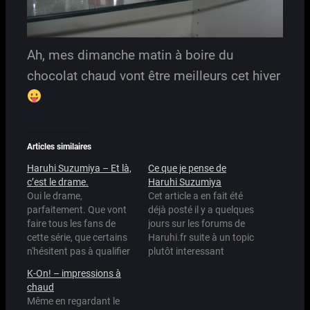
Ah, mes dimanche matin à boire du
chocolat chaud vont être meilleurs cet hiver
Articles similaires
Haruhi Suzumiya – Et là,
Ce que je pense de
c’est le drame.
Haruhi Suzumiya
Oui le drame,
Cet article a en fait été
parfaitement. Que vont
déjà posté il y a quelques
faire tous les fans de
jours sur les forums de
cette série, que certains
Haruhi.fr suite à un topic
n'hésitent pas à qualifier
plutôt interessant
de culte, maintenant
initialement posté par
K-On! – impressions à
qu'elle est terminée?
ZettaiRyouiki.
chaud
Etait-ce trop court?
Considérez mon
Même en regardant le
Sûrement. Ne dit-on pas
message là-bas comme