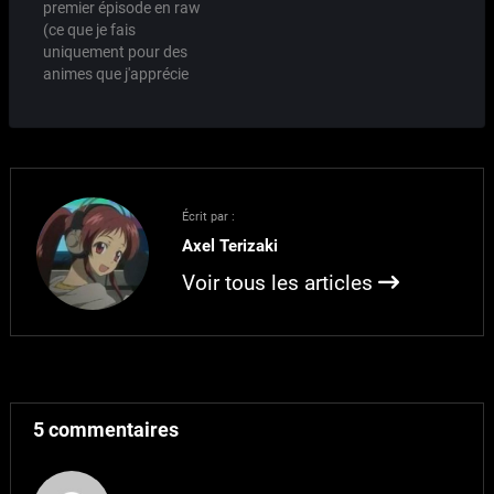
premier épisode en raw
que les meilleurs choses
un brouillon de celui-ci
(ce que je fais
sont les plus courtes?
(en gros, n'allez pas le
uniquement pour des
Certainement aussi. Ce
lire, vous allez vous faire
animes que j'apprécie
que Kyoto Animation
spoiler l'article !).…
particulièrement, comme
vient de réaliser, c'est…
REC, Haruhi ou encore
Mahoro) j'ai pu saisir
toute la quintescence de
cet anime: un rodéo de
sucre, de camaraderie,
Écrit par :
un zeste de girl's band à
Axel Terizaki
la ENOZ (le groupe…
Voir tous les articles
5 commentaires