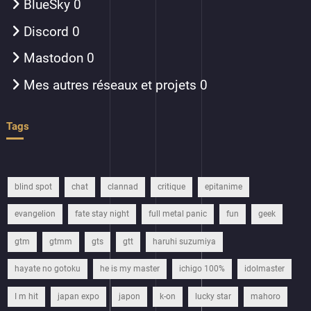
BlueSky
0
Discord
0
Mastodon
0
Mes autres réseaux et projets
0
Tags
blind spot
chat
clannad
critique
epitanime
evangelion
fate stay night
full metal panic
fun
geek
gtm
gtmm
gts
gtt
haruhi suzumiya
hayate no gotoku
he is my master
ichigo 100%
idolmaster
I m hit
japan expo
japon
k-on
lucky star
mahoro