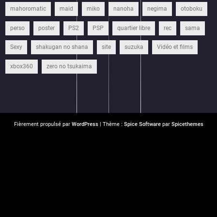
mahoromatic
maid
miko
nanoha
negima
otoboku
perso
poster
PS2
PSP
quartier libre
rec
sama
Sexy
shakugan no shana
site
suzuka
Vidéo et films
xbox360
zero no tsukaima
Fièrement propulsé par
WordPress
| Thème :
Spice Software
par
Spicethemes