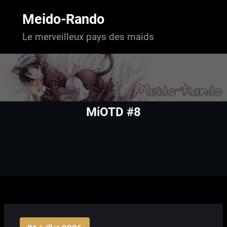
Aller
au
Meido-Rando
contenu
Le merveilleux pays des maids
MiOTD #8