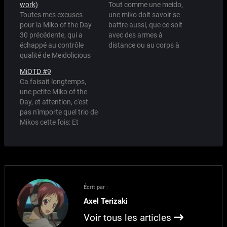
work)
Tout comme une meido,
Toutes mes excuses
une miko doit savoir se
pour la Miko of the Day
battre aussi, que ce soit
30 précédente, qui a
avec des armes à
échappé au contrôle
distance ou au corps à
qualité de Meidolicious
corps. Livrée avec son
Inc. Cette bévue entâche
arc et 5 000 flèches,
MiOTD #9
les relations
cette miko est au prix
Ca faisait longtemps,
diplomatiques entre
très abordable de 14 499
une petite Miko of the
Maid Land et Miko Land,
MiP
Day, et attention, c'est
mais rassurez-vous, tout
pas n'importe quel trio de
le monde travaille dur
Mikos cette fois: Et
pour que l'entente
attention à la MaOTD qui
cordiale entre Mikos et
va suivre... :)
Meidos ne se détériore…
Écrit par :
Axel Terizaki
Voir tous les articles