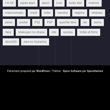
I m hit
japan expo
japon
k-on
lucky star
mahoro
mahoromatic
maid
miko
nanoha
negima
otoboku
perso
poster
PS2
PSP
quartier libre
rec
sama
Sexy
shakugan no shana
site
suzuka
Vidéo et films
xbox360
zero no tsukaima
Fièrement propulsé par
WordPress
| Thème :
Spice Software
par
Spicethemes