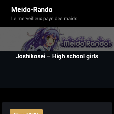
Aller
au
Meido-Rando
contenu
Le merveilleux pays des maids
Joshikosei – High school girls