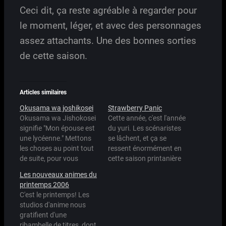
Ceci dit, ça reste agréable à regarder pour
le moment, léger, et avec des personnages
assez attachants. Une des bonnes sorties
de cette saison.
Articles similaires
Okusama wa joshikosei
Strawberry Panic
Okusama wa Jishokosei
Cette année, c'est l'année
signifie "Mon épouse est
du yuri. Les scénaristes
une lycéenne." Mettons
se lâchent, et ça se
les choses au point tout
ressent énormément en
de suite, pour vous
cette saison printanière
montrer que cette review
d'anime. J'en veux pour
Les nouveaux animes du
sera totalement
preuve Joshikosei ou
printemps 2006
subjective: Ayako
bien encore Simoun.
C'est le printemps! Les
Kawasumi-sama chante
Mais la meilleure preuve
studios d'anime nous
l'opening. Ayako
de toutes, ça reste
gratifient d'une
Kawasumi-sama prête
quand même Strawberry
ribambelle de titres, dont