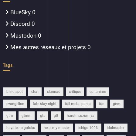
BlueSky
0
Discord
0
Mastodon
0
Mes autres réseaux et projets
0
Tags
blind spot
chat
clannad
critique
epitanime
evangelion
fate stay night
full metal panic
fun
geek
gtm
gtmm
gts
gtt
haruhi suzumiya
hayate no gotoku
he is my master
ichigo 100%
idolmaster