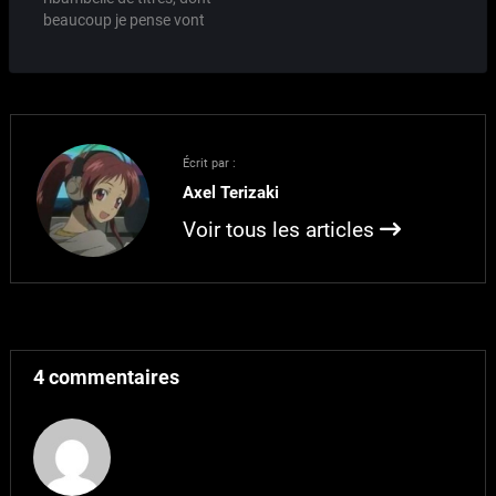
sa voix à l'héroine. Avec
Panic. Sous ce nom qui
beaucoup je pense vont
ces deux points, il m'est
ne veut absolument rien
m'intéresser. :) Vu sur
complètement
dire…
Random Curiosity, une
impossible d'être
petite liste avec
objectif. (Pour ceux qui…
screenshots et liens pour
en savoir plus. Attendez
vous donc
Écrit par :
prochainement à des
Axel Terizaki
review à chaud de Soul
Link, School Rumble 2,
Voir tous les articles
Inukami,…
4 commentaires