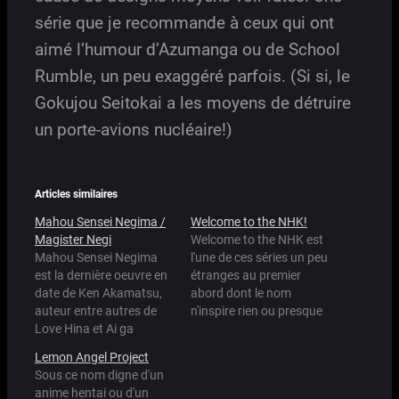
série que je recommande à ceux qui ont
aimé l’humour d’Azumanga ou de School
Rumble, un peu exaggéré parfois. (Si si, le
Gokujou Seitokai a les moyens de détruire
un porte-avions nucléaire!)
Articles similaires
Mahou Sensei Negima /
Welcome to the NHK!
Magister Negi
Welcome to the NHK est
Mahou Sensei Negima
l'une de ces séries un peu
est la dernière oeuvre en
étranges au premier
date de Ken Akamatsu,
abord dont le nom
auteur entre autres de
n'inspire rien ou presque
Love Hina et Ai ga
rien au téléspectateur
tomaranai (connu
lambda. Pourtant, le
Lemon Angel Project
comme AI Non Stop chez
terme NHK devrait être
Sous ce nom digne d'un
nous, voir mon
familier à certains
anime hentai ou d'un