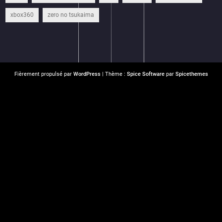
xbox360
zero no tsukaima
Fièrement propulsé par
WordPress
| Thème :
Spice Software
par
Spicethemes