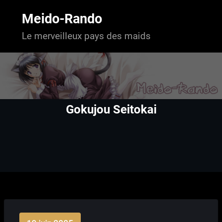
Aller
au
Meido-Rando
contenu
Le merveilleux pays des maids
Gokujou Seitokai