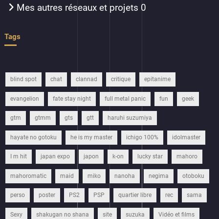
Mes autres réseaux et projets
0
Tags
blind spot
chat
clannad
critique
epitanime
evangelion
fate stay night
full metal panic
fun
geek
gtm
gtmm
gts
gtt
haruhi suzumiya
hayate no gotoku
he is my master
ichigo 100%
idolmaster
I m hit
japan expo
japon
k-on
lucky star
mahoro
mahoromatic
maid
miko
nanoha
negima
otoboku
perso
poster
PS2
PSP
quartier libre
rec
sama
Sexy
shakugan no shana
site
suzuka
Vidéo et films