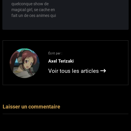
précédent billet à ce
connaissant un peu le
quelconque show de
sujet), nous gratifie
Japon. Welcome to the
magical girl, se cache en
encore une fois d'une
NHK ne parle pourtant
fait un de ces animes qui
comédie haute en
pas de la…
surfe sur la vague des
couleurs avec des vrais
animes musicaux tels
morceaux…
que Honey and Clover ou
encore BECK ou il y a
déjà un peu plus
longtemps Full moon
Écrit par :
wo…
Axel Terizaki
Voir tous les articles
Laisser un commentaire