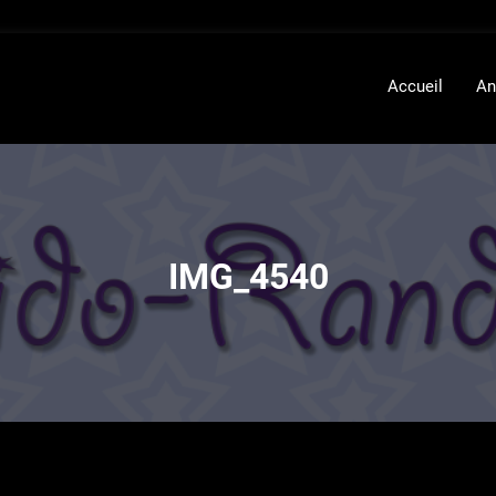
Accueil
An
IMG_4540