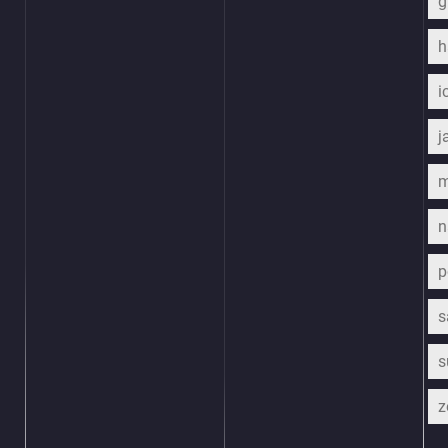
h
i
j
m
n
p
s
s
z