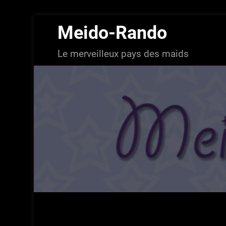
Aller
Meido-Rando
au
contenu
Le merveilleux pays des maids