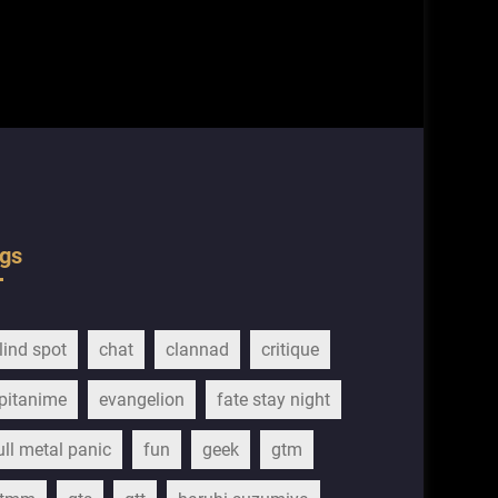
gs
lind spot
chat
clannad
critique
pitanime
evangelion
fate stay night
ull metal panic
fun
geek
gtm