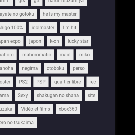
gtmm
gts
gtt
haruhi suzumiya
ayate no gotoku
he is my master
chigo 100%
idolmaster
I m hit
apan expo
japon
k-on
lucky star
ahoro
mahoromatic
maid
miko
anoha
negima
otoboku
perso
oster
PS2
PSP
quartier libre
rec
ama
Sexy
shakugan no shana
site
uzuka
Vidéo et films
xbox360
ero no tsukaima