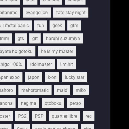
pitanime
evangelion
fate stay night
ull metal panic
fun
geek
gtm
gtmm
gts
gtt
haruhi suzumiya
ayate no gotoku
he is my master
chigo 100%
idolmaster
I m hit
apan expo
japon
k-on
lucky star
ahoro
mahoromatic
maid
miko
anoha
negima
otoboku
perso
oster
PS2
PSP
quartier libre
rec