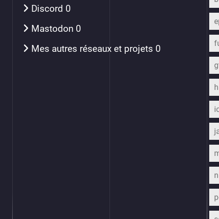
Discord
0
e
Mastodon
0
f
Mes autres réseaux et projets
0
h
i
j
m
n
p