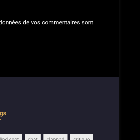
es données de vos commentaires sont
gs
lind spot
chat
clannad
critique