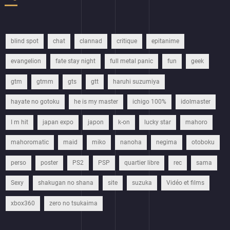
blind spot
chat
clannad
critique
epitanime
evangelion
fate stay night
full metal panic
fun
geek
gtm
gtmm
gts
gtt
haruhi suzumiya
hayate no gotoku
he is my master
ichigo 100%
idolmaster
I m hit
japan expo
japon
k-on
lucky star
mahoro
mahoromatic
maid
miko
nanoha
negima
otoboku
perso
poster
PS2
PSP
quartier libre
rec
sama
Sexy
shakugan no shana
site
suzuka
Vidéo et films
xbox360
zero no tsukaima