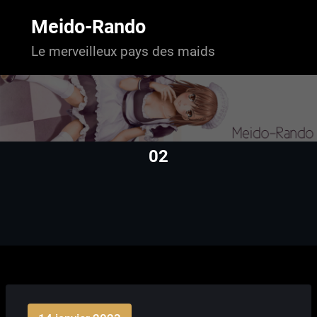
Aller
au
Meido-Rando
contenu
Le merveilleux pays des maids
02