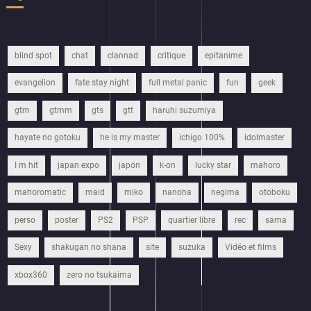
blind spot
chat
clannad
critique
epitanime
evangelion
fate stay night
full metal panic
fun
geek
gtm
gtmm
gts
gtt
haruhi suzumiya
hayate no gotoku
he is my master
ichigo 100%
idolmaster
I m hit
japan expo
japon
k-on
lucky star
mahoro
mahoromatic
maid
miko
nanoha
negima
otoboku
perso
poster
PS2
PSP
quartier libre
rec
sama
Sexy
shakugan no shana
site
suzuka
Vidéo et films
xbox360
zero no tsukaima