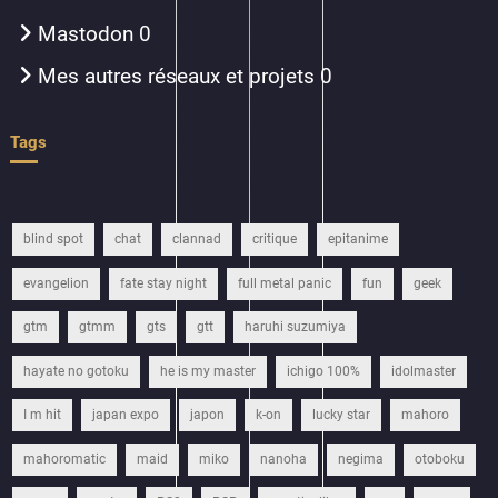
Mastodon
0
Mes autres réseaux et projets
0
Tags
blind spot
chat
clannad
critique
epitanime
evangelion
fate stay night
full metal panic
fun
geek
gtm
gtmm
gts
gtt
haruhi suzumiya
hayate no gotoku
he is my master
ichigo 100%
idolmaster
I m hit
japan expo
japon
k-on
lucky star
mahoro
mahoromatic
maid
miko
nanoha
negima
otoboku