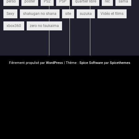
perso
poster
PS2
PSP
quartier libre
rec
sama
Sexy
shakugan no shana
site
suzuka
Vidéo et films
xbox360
zero no tsukaima
Fièrement propulsé par
WordPress
| Thème :
Spice Software
par
Spicethemes