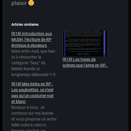
plaisir
Articles similaires
[R18] Introduction aux
MUSH, l’écriture de RP
érotique à plusieurs
Mais enfin Axel, que fais-
tu à réssuciter la
[R18] Les types de
catégorie "Sexy" de
scènes que j’aime en RP…
Meido-Rando si
longtemps délaissée !? Il
y a quelques temps de
[R18] Mes kinks en RP :
ça, j'ai posté les billets
Les soubrettes, ce n’est
qui vont suivre sur un
pas qu’un costume noir
site qui s'appelle FetLife.
et blanc
Il s'agit d'un réseau
Bonjour à tous. Je
social sur les fétiches
continue sur ma lancée
sexuels. Comme vous le
et vous propose un autre
savez certainement…
billet suite à celui-ci.
Encore une fois, on