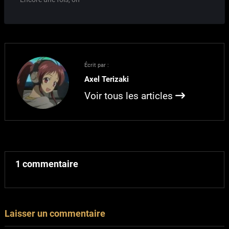
touche à l'intime, et
j'espère ne pas vous
choquer. J'en avais parlé
un peu dans mon
précédent billet, mais
écrire du RP érotique sur
Écrit par :
MUSH m'a permis
Axel Terizaki
d'explorer pas…
Voir tous les articles
1 commentaire
Laisser un commentaire