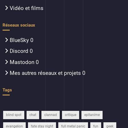
Vidéo et films
Réseaux sociaux
BlueSky
0
Discord
0
Mastodon
0
Mes autres réseaux et projets
0
Tags
blind spot
chat
clannad
critique
epitanime
evangelion
fate stay night
full metal panic
fun
geek