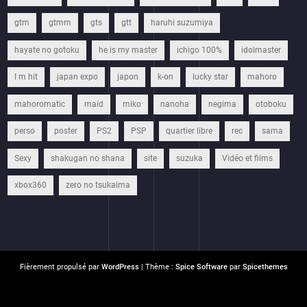
gtm
gtmm
gts
gtt
haruhi suzumiya
hayate no gotoku
he is my master
ichigo 100%
idolmaster
I m hit
japan expo
japon
k-on
lucky star
mahoro
mahoromatic
maid
miko
nanoha
negima
otoboku
perso
poster
PS2
PSP
quartier libre
rec
sama
Sexy
shakugan no shana
site
suzuka
Vidéo et films
xbox360
zero no tsukaima
Fièrement propulsé par
WordPress
| Thème :
Spice Software
par
Spicethemes