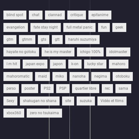
blind spot
chat
clannad
critique
epitanime
evangelion
fate stay night
full metal panic
fun
geek
gtm
gtmm
gts
gtt
haruhi suzumiya
hayate no gotoku
he is my master
ichigo 100%
idolmaster
I m hit
japan expo
japon
k-on
lucky star
mahoro
mahoromatic
maid
miko
nanoha
negima
otoboku
perso
poster
PS2
PSP
quartier libre
rec
sama
Sexy
shakugan no shana
site
suzuka
Vidéo et films
xbox360
zero no tsukaima