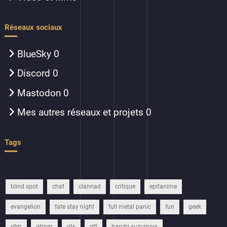
Réseaux sociaux
BlueSky
0
Discord
0
Mastodon
0
Mes autres réseaux et projets
0
Tags
blind spot
chat
clannad
critique
epitanime
evangelion
fate stay night
full metal panic
fun
geek
gtm
gtmm
gts
gtt
haruhi suzumiya