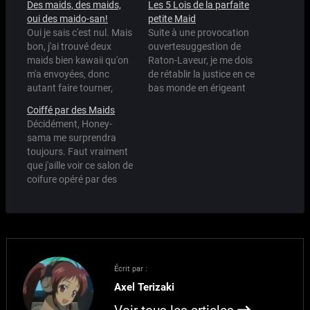
Des maids, des maids,
Les 5 Lois de la parfaite
oui des maido-san!
petite Maid
Oui je sais c'est nul. Mais
Suite à une provocation
bon, j'ai trouvé deux
ouvertesuggestion de
maids bien kawaii qu'on
Raton-Laveur, je me dois
m'a envoyées, donc
de rétablir la justice en ce
autant faire tourner,
bas monde en érigeant
non?
les 5 lois de la parfaite
Coiffé par des Maids
petite Maid. Pour illustrer
Décidément, Honey-
mes lois, je prendrai
sama me surprendra
exemple sur Mahoro, qui
toujours. Faut vraiment
est selon mes critères, la
que j'aille voir ce salon de
Sainte des Maids,
coifure opéré par des
l'OMEGA Maid, bref, la…
maids quand j'irai au
Japon le mois prochain :)
Écrit par :
Axel Terizaki