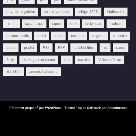
hayate no gotoku
he is my master
ichigo 100%
idolmaster
I m hit
japan expo
japon
k-on
lucky star
mahoro
mahoromatic
maid
miko
nanoha
negima
otoboku
perso
poster
PS2
PSP
quartier libre
rec
sama
Sexy
shakugan no shana
site
suzuka
Vidéo et films
xbox360
zero no tsukaima
Fièrement propulsé par
WordPress
| Thème :
Spice Software
par
Spicethemes