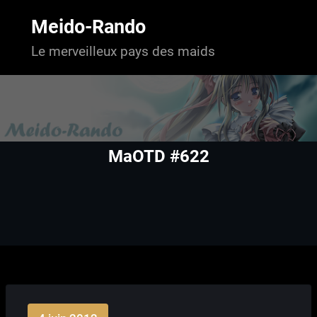
Aller
au
Meido-Rando
contenu
Le merveilleux pays des maids
MaOTD #622