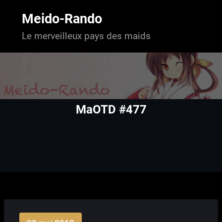
Aller
au
Meido-Rando
contenu
Le merveilleux pays des maids
MaOTD #477