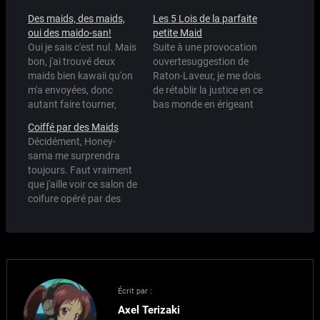
Des maids, des maids,
Les 5 Lois de la parfaite
oui des maido-san!
petite Maid
Oui je sais c'est nul. Mais
Suite à une provocation
bon, j'ai trouvé deux
ouvertesuggestion de
maids bien kawaii qu'on
Raton-Laveur, je me dois
m'a envoyées, donc
de rétablir la justice en ce
autant faire tourner,
bas monde en érigeant
non?
les 5 lois de la parfaite
Coiffé par des Maids
petite Maid. Pour illustrer
Décidément, Honey-
mes lois, je prendrai
sama me surprendra
exemple sur Mahoro, qui
toujours. Faut vraiment
est selon mes critères, la
que j'aille voir ce salon de
Sainte des Maids,
coifure opéré par des
l'OMEGA Maid, bref, la…
maids quand j'irai au
Japon le mois prochain :)
Écrit par :
Axel Terizaki