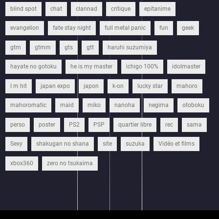
blind spot
chat
clannad
critique
epitanime
evangelion
fate stay night
full metal panic
fun
geek
gtm
gtmm
gts
gtt
haruhi suzumiya
hayate no gotoku
he is my master
ichigo 100%
idolmaster
I m hit
japan expo
japon
k-on
lucky star
mahoro
mahoromatic
maid
miko
nanoha
negima
otoboku
perso
poster
PS2
PSP
quartier libre
rec
sama
Sexy
shakugan no shana
site
suzuka
Vidéo et films
xbox360
zero no tsukaima