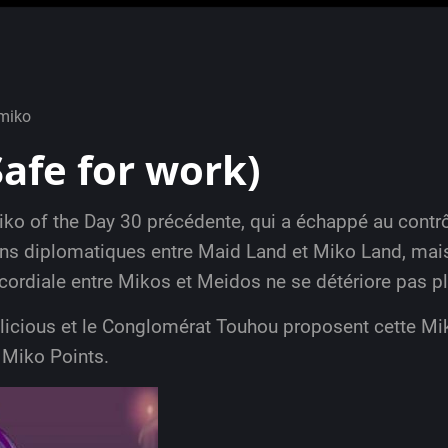
miko
afe for work)
o of the Day 30 précédente, qui a échappé au contrôl
ions diplomatiques entre Maid Land et Miko Land, mai
e cordiale entre Mikos et Meidos ne se détériore pas p
olicious et le Conglomérat Touhou proposent cette Mi
9 Miko Points.