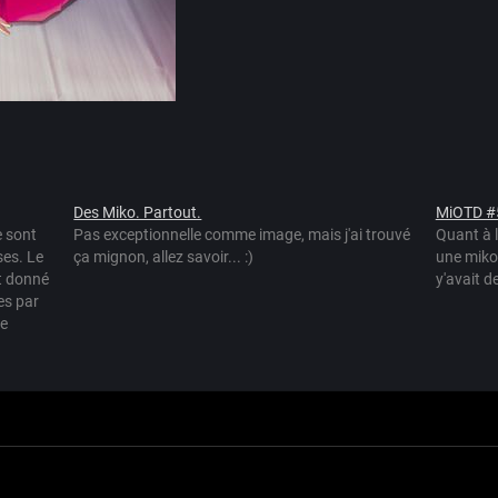
Des Miko. Partout.
MiOTD #
e sont
Pas exceptionnelle comme image, mais j'ai trouvé
Quant à l
ses. Le
ça mignon, allez savoir... :)
une miko 
nt donné
y'avait d
es par
le
 Inc.