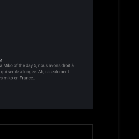
5
a Miko of the day 5, nous avons droit à
qui semle allongée. Ah, si seulement
es miko en France...