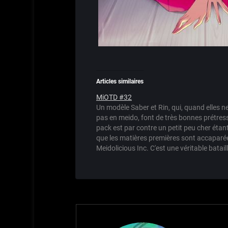
Articles similaires
MiOTD #32
Un modèle Saber et Rin, qui, quand elles n
pas en meido, font de très bonnes prétres
pack est par contre un petit peu cher éta
que les matières premières sont accaparé
Meidolicious Inc. C'est une véritable batail
économique qui se livre entre Meidolicious
et…