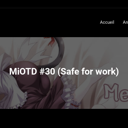
Accueil
An
MiOTD #30 (Safe for work)