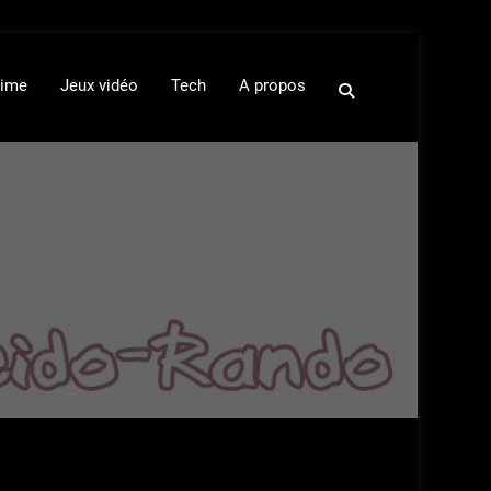
ime
Jeux vidéo
Tech
A propos