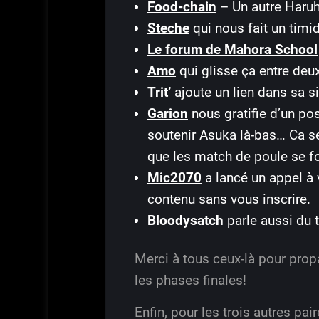
Food-chain
– Un autre Haruh
Steche
qui nous fait un timid
Le forum de Mahora School
Amo
qui glisse ça entre deux
Trit’
ajoute un lien dans sa s
Garion
nous gratifie d’un po
soutenir Asuka là-bas… Ca ser
que les match de poule se f
Mic2070
a lancé un appel à 
contenu sans vous inscrire.
Bloodysatch
parle aussi du 
Merci à tous ceux-là pour prop
les phases finales!
Enfin, pour les trois autres pa