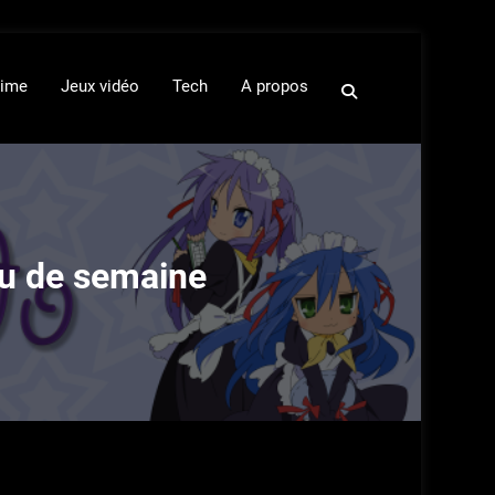
ime
Jeux vidéo
Tech
A propos
eu de semaine