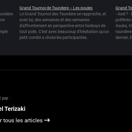
Grand Tournoi de Tsundere – Les poules
Grand To
tsundere
Le Grand Tournoi des Tsundere se rapproche, et
- Axel ? -
one
avec lui, des semaines et des semaines
préférés 
d'affrontement en perspective entre fanboys de
Asuka, Ha
mple
tout poils. C'est avec beaucoup d'hésitation qu'un
tsundere.
petit comité a choisi les participantes.
dernier, 
 peu
Finalement, je vous livre le fruit de ces intenses
réflexions. Sachez tout d'abord que le premier…
t par :
l Terizaki
r tous les articles