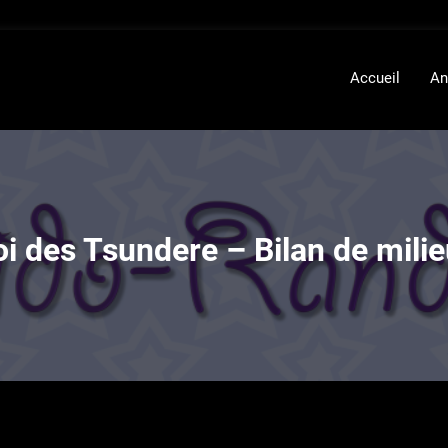
Accueil
An
i des Tsundere – Bilan de mili