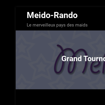
Aller
Meido-Rando
au
contenu
Le merveilleux pays des maids
Grand Tourno