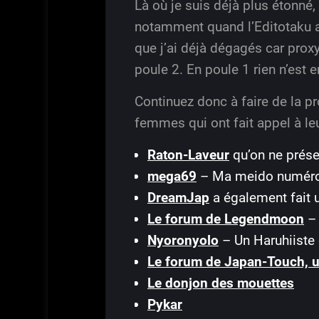
Là où je suis déjà plus étonné,
notamment quand l’Editotaku ap
que j’ai déjà dégagés car prox
poule 2. En poule 1 rien n’est
Continuez donc à faire de la 
femmes qui ont fait appel à leu
Raton-Laveur
qu’on ne prése
mega69
– Ma meido numéro 2
DreamJap
a également fait 
Le forum de Legendmoon
– 
Nyoronyolo
– Un Haruhiiste
Le forum de Japan-Touch, 
Le donjon des mouettes
Pykar