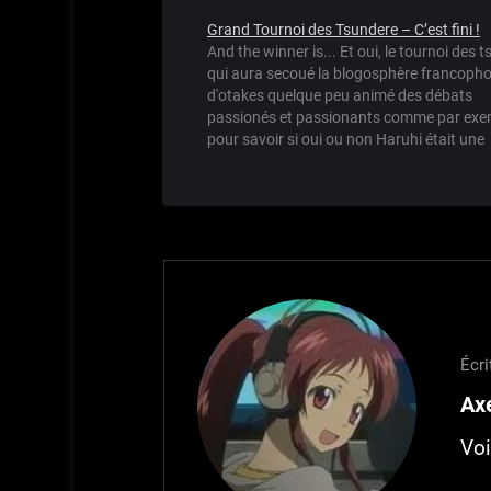
Grand Tournoi des Tsundere – C’est fini !
And the winner is... Et oui, le tournoi des 
qui aura secoué la blogosphère francoph
d'otakes quelque peu animé des débats
passionés et passionants comme par exe
pour savoir si oui ou non Haruhi était une
Tsundere est terminé. Au total, il y a eu un
plus de…
Écri
Axe
Voi