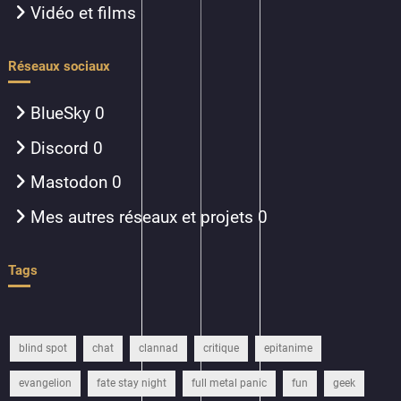
Vidéo et films
Réseaux sociaux
BlueSky
0
Discord
0
Mastodon
0
Mes autres réseaux et projets
0
Tags
blind spot
chat
clannad
critique
epitanime
evangelion
fate stay night
full metal panic
fun
geek