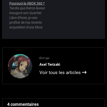
promesses d'un grand
l'essayer? La faute?
Pourquoi la XBOX 360 ?
RPG de SF plein de lasers
Mass Effect sur X360.
Tandis que Raton-laveur
qui tirent et des
Oui, c'est lui même qui
inaugure son Quartier
combinaisons
font que les updates sur
Libre d'hiver, je vais
moulantes, et puis il y
Meido Rando sont rares,
profiter de ma récente
avait le Normandy.
hormis les MaOTD qui
acquisition d'une Xbox
C'était la grande classe
sont déjà…
360 pour vous expliquer
quoi. Un très bon…
un peu mon expérience
de la bête et durant toute
la semaine, vous parler
de Eternal Sonata, Mass
Effect, et les jeux du
Écrit par :
XBLA que j'ai achetés. Je
Axel Terizaki
pourrais…
Voir tous les articles
4 commentaires