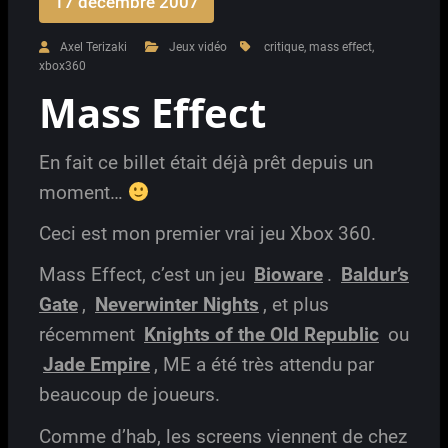
17 décembre 2007
Axel Terizaki
Jeux vidéo
critique
,
mass effect
,
xbox360
Mass Effect
En fait ce billet était déjà prêt depuis un
moment…
Ceci est mon premier vrai jeu Xbox 360.
Mass Effect, c’est un jeu
Bioware
.
Baldur’s
Gate
,
Neverwinter Nights
, et plus
récemment
Knights of the Old Republic
ou
Jade Empire
, ME a été très attendu par
beaucoup de joueurs.
Comme d’hab, les screens viennent de chez