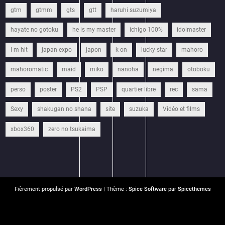
gtm
gtmm
gts
gtt
haruhi suzumiya
hayate no gotoku
he is my master
ichigo 100%
idolmaster
I m hit
japan expo
japon
k-on
lucky star
mahoro
mahoromatic
maid
miko
nanoha
negima
otoboku
perso
poster
PS2
PSP
quartier libre
rec
sama
Sexy
shakugan no shana
site
suzuka
Vidéo et films
xbox360
zero no tsukaima
Fièrement propulsé par
WordPress
| Thème :
Spice Software
par
Spicethemes