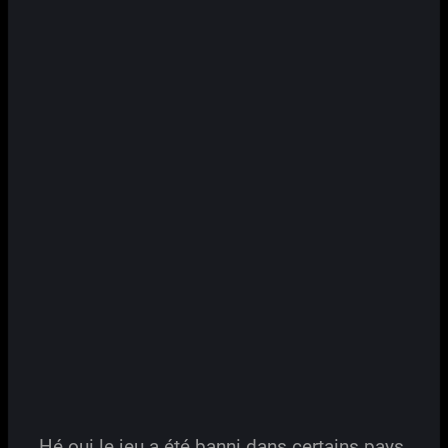
Hé oui le jeu a été banni dans certains pays