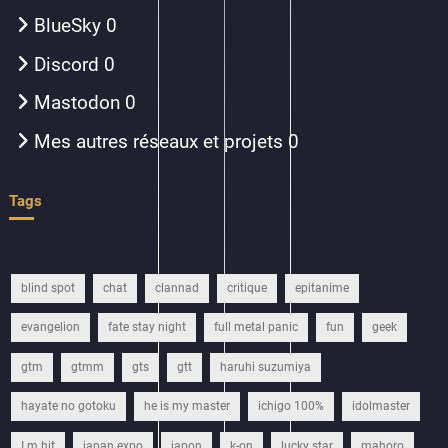
BlueSky
0
Discord
0
Mastodon
0
Mes autres réseaux et projets
0
Tags
blind spot
chat
clannad
critique
epitanime
evangelion
fate stay night
full metal panic
fun
geek
gtm
gtmm
gts
gtt
haruhi suzumiya
hayate no gotoku
he is my master
ichigo 100%
idolmaster
I m hit
japan expo
japon
k-on
lucky star
mahoro