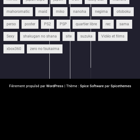
mahoromatic
maid
miko
nanoha
negima
otoboku
perso
poster
PS2
PSP
quartier libre
rec
sama
Sexy
shakugan no shana
site
suzuka
Vidéo et films
xbox360
zero no tsukaima
Fièrement propulsé par
WordPress
| Thème :
Spice Software
par
Spicethemes