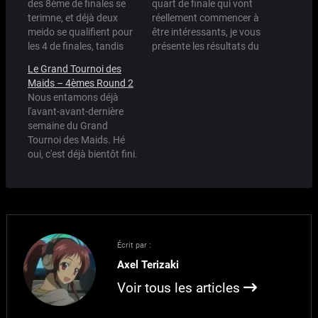
des 8ème de finales se
quart de finale qui vont
terimne, et déjà deux
réellement commencer à
meido se qualifient pour
être intéressants, je vous
les 4 de finales, tandis
présente les résultats du
que deux autres sont
dernier round des 8èmes:
Le Grand Tournoi des
éliminées du tournoi.
Pour les deux derniers
Maids – 4èmes Round 2
Ainsi, Maria a dicté sa loi
rounds, c'est bien sans
Nous entamons déjà
à la pauvre petite May
peu de surprise que
l'avant-avant-dernière
d'un 87% à 13% sans
Siesta l'emporte sur Fumi
semaine du Grand
appel. On dira ce qu'on…
qui malgré ses atouts
Tournoi des Maids. Hé
guerriers, s'est fait
oui, c'est déjà bientôt fini.
laminer par la petite…
La semaine prochaine
nous attaquerons les
demi-finales, et la
semaine d'après la
Grande Finale. Mais
voilà, sans Mahoro ce
Écrit par :
tournoi va perdre
Axel Terizaki
beaucoup de son sens.
Elle qui était pourtant
Voir tous les articles
une meido modèle, juste,
…