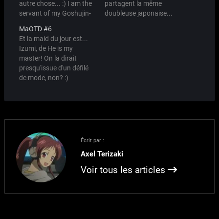
autre chose... :) I am the
partagent la même
servant of my Goshujin-
doubleuse japonaise...
sama. Aprons are my
MaOTD #6
body and Moé is my
Et la maid du jour est...
blood. I appeared in over
Izumi, de He is my
a thousand doujinshi.
master! On la dirait
Unknown to fatigue nor
presqu'issue d'un défilé
known to shame.
de mode, non? :)
Withstood pain to serve,
…
Écrit par :
Axel Terizaki
Voir tous les articles