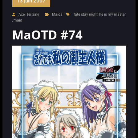
13 juin 2007
Axel Terizaki
Maids
fate stay night
,
he is my master
,
maid
MaOTD #74