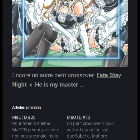
Encore un autre petit crossover
Fate Stay
Night
x
He is my master
…
Articles similaires
MaOTD #20
MaOTD #73
Pour fêter la 20ème
Un petit crossover rigolo,
MaOTD je vous présente
surtout quand on sait
non pas une maid, mais
que Saber et Mahoro