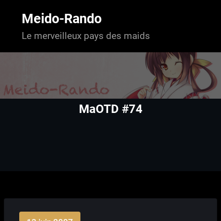
Aller
au
Meido-Rando
contenu
Le merveilleux pays des maids
MaOTD #74