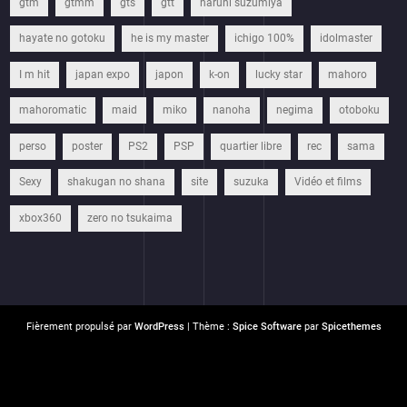
gtm
gtmm
gts
gtt
haruhi suzumiya
hayate no gotoku
he is my master
ichigo 100%
idolmaster
I m hit
japan expo
japon
k-on
lucky star
mahoro
mahoromatic
maid
miko
nanoha
negima
otoboku
perso
poster
PS2
PSP
quartier libre
rec
sama
Sexy
shakugan no shana
site
suzuka
Vidéo et films
xbox360
zero no tsukaima
Fièrement propulsé par
WordPress
| Thème :
Spice Software
par
Spicethemes