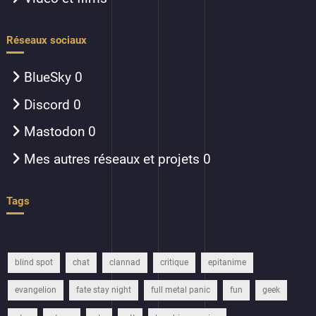
Réseaux sociaux
BlueSky
0
Discord
0
Mastodon
0
Mes autres réseaux et projets
0
Tags
blind spot
chat
clannad
critique
epitanime
evangelion
fate stay night
full metal panic
fun
geek