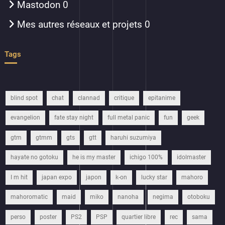
Mastodon
0
Mes autres réseaux et projets
0
Tags
blind spot
chat
clannad
critique
epitanime
evangelion
fate stay night
full metal panic
fun
geek
gtm
gtmm
gts
gtt
haruhi suzumiya
hayate no gotoku
he is my master
ichigo 100%
idolmaster
I m hit
japan expo
japon
k-on
lucky star
mahoro
mahoromatic
maid
miko
nanoha
negima
otoboku
perso
poster
PS2
PSP
quartier libre
rec
sama