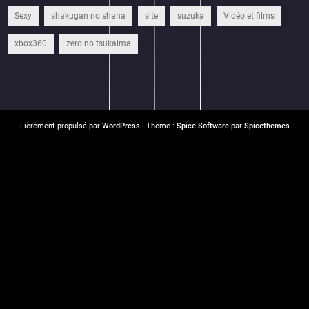
Sexy
shakugan no shana
site
suzuka
Vidéo et films
xbox360
zero no tsukaima
Fièrement propulsé par
WordPress
| Thème :
Spice Software
par
Spicethemes