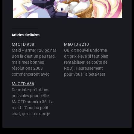
Articles similaires
MaOTD #38
MaOTD #210
Maid + arme: 120 points
Qui dit nouvel uniforme
Bon là c'est un peu tard,
dit prix élevé (il faut bien
mais mes bonnes
rentabiliser les coûts de
résolutions 2008
R&D). Heureusement
commenceront avec
pour vous, la beta-test
mon grand projet de
de cet uniforme sera
MaOTD #36
croisement des maids
bientôt ouverte aux
Deux interprétations
avec des chats.
inscriptions.
possibles pour cette
MaOTD numéro 36. La
maid : "Coucou petit
chat, qu'est-ce que je
peux faire pour toi?" Le
chat : "A
MANGEEEEEEER!" ou