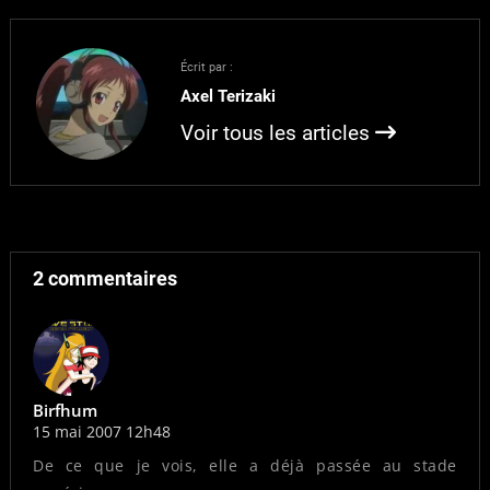
bien: La maid : "Coucou
petit chat, tu veux faire
partie du menu?" Le
Écrit par :
chat : "..." Allez, une petite
Axel Terizaki
autre en bonus que j'ai
trouvée marrante.…
Voir tous les articles
2 commentaires
Birfhum
15 mai 2007 12h48
De ce que je vois, elle a déjà passée au stade