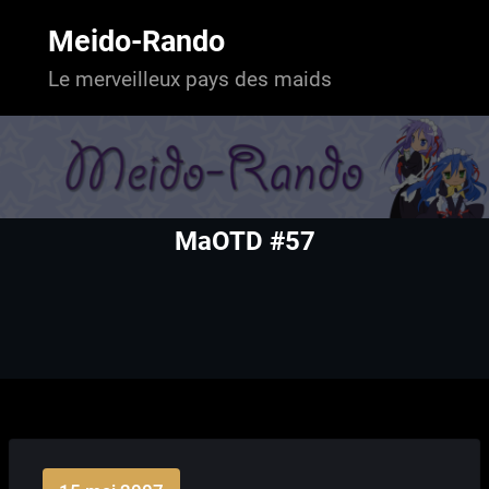
Aller
au
Meido-Rando
contenu
Le merveilleux pays des maids
MaOTD #57