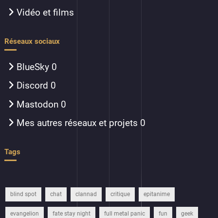
Vidéo et films
Réseaux sociaux
BlueSky
0
Discord
0
Mastodon
0
Mes autres réseaux et projets
0
Tags
blind spot
chat
clannad
critique
epitanime
evangelion
fate stay night
full metal panic
fun
geek