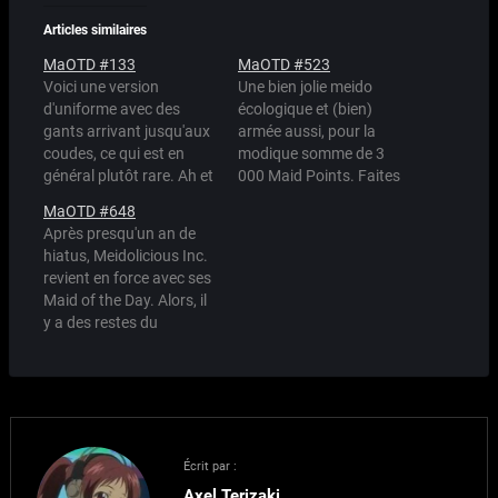
Articles similaires
MaOTD #133
MaOTD #523
Voici une version
Une bien jolie meido
d'uniforme avec des
écologique et (bien)
gants arrivant jusqu'aux
armée aussi, pour la
coudes, ce qui est en
modique somme de 3
général plutôt rare. Ah et
000 Maid Points. Faites
puis Joyeux Noel, hein :)
du stock pour Noël !
MaOTD #648
Source : Hakuto
Après presqu'un an de
hiatus, Meidolicious Inc.
revient en force avec ses
Maid of the Day. Alors, il
y a des restes du
catalogue de l'an dernier
qui vont être postées ici
à prix très réduit. Une
fois ces modèles écoulés,
les prix repartiront de
plus belle, alors n'hésitez
Écrit par :
pas…
Axel Terizaki