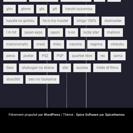
gtm
gtmm
gts
gtt
haruhi suzumiya
hayate no gotoku
he is my master
ichigo 100%
idolmaster
I m hit
japan expo
japon
k-on
lucky star
mahoro
mahoromatic
maid
miko
nanoha
negima
otoboku
perso
poster
PS2
PSP
quartier libre
rec
sama
Sexy
shakugan no shana
site
suzuka
Vidéo et films
xbox360
zero no tsukaima
Fièrement propulsé par
WordPress
| Thème :
Spice Software
par
Spicethemes