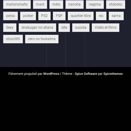
mahoromatic
maid
miko
nanoha
negima
otoboku
perso
poster
PS2
PSP
quartier libre
rec
sama
Sexy
shakugan no shana
site
suzuka
Vidéo et films
xbox360
zero no tsukaima
Fièrement propulsé par
WordPress
| Thème :
Spice Software
par
Spicethemes