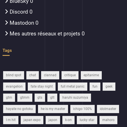
BlueSky
0
Discord
0
Mastodon
0
Mes autres réseaux et projets
0
Tags
blind spot
chat
clannad
critique
epitanime
evangelion
fate stay night
full metal panic
fun
geek
gtm
gtmm
gts
gtt
haruhi suzumiya
hayate no gotoku
he is my master
ichigo 100%
idolmaster
I m hit
japan expo
japon
k-on
lucky star
mahoro