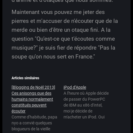
Maintenant vous pouvez me jeter des
pierres et m’accuser de n’écouter que de la
merde ou bien d’être un otaque fini. A la
question "Qu’est-ce que t’écoutes comme
musique?" je suis fier de répondre "Pas la
soupe qu’on nous sert en France."
Articles similaires
[Blogging de Noël 2013]
iPod d’Apple
Ces anisongs que des
A l'heure où Apple décide
humains normalement
de passer du PowerPC
constitués peuvent
de IBM au x86 d'Intel,
écouter
moi je décide de
Comme d'habitude, papa
m'acheter un iPod. Oui
nyo a convié quelques
oui oui, un de ces petits
blogueurs de la vieille
balladeurs à la mode. Je