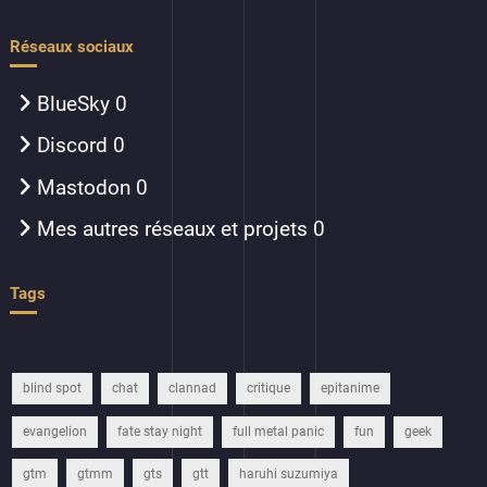
Réseaux sociaux
BlueSky
0
Discord
0
Mastodon
0
Mes autres réseaux et projets
0
Tags
blind spot
chat
clannad
critique
epitanime
evangelion
fate stay night
full metal panic
fun
geek
gtm
gtmm
gts
gtt
haruhi suzumiya