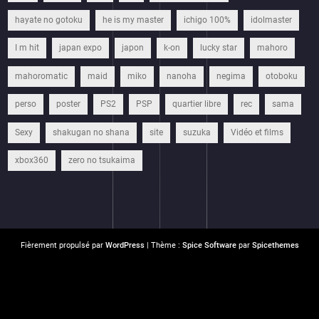
hayate no gotoku
he is my master
ichigo 100%
idolmaster
I m hit
japan expo
japon
k-on
lucky star
mahoro
mahoromatic
maid
miko
nanoha
negima
otoboku
perso
poster
PS2
PSP
quartier libre
rec
sama
Sexy
shakugan no shana
site
suzuka
Vidéo et films
xbox360
zero no tsukaima
Fièrement propulsé par
WordPress
| Thème :
Spice Software
par
Spicethemes