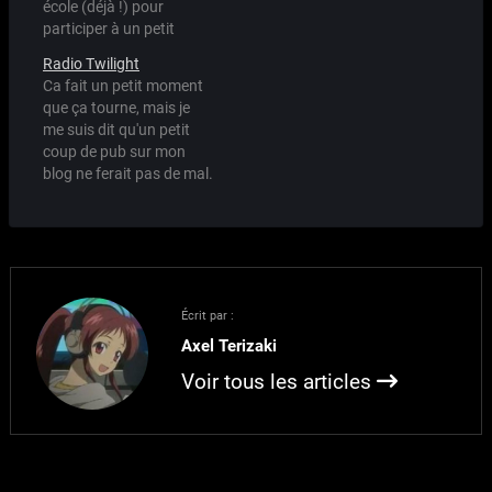
école (déjà !) pour
m'explique, car beaucoup
participer à un petit
d'entre vous reprochent
happening internetien.
à l'iPod: - C'est du Apple -
Radio Twilight
Cette année, le thème est
C'est trop cher -…
Ca fait un petit moment
"les anisongs" et dans sa
que ça tourne, mais je
grande bonté, papa nyo
me suis dit qu'un petit
nous a filé quelques
coup de pub sur mon
idées. Moi ça va, j'en
blog ne ferait pas de mal.
avais déjà une, même si
La Radio Twilight est une
je…
webradio où on peut
voter pour la musique
que l'on veut faire
passer. Il y a pas mal de…
Écrit par :
Axel Terizaki
Voir tous les articles