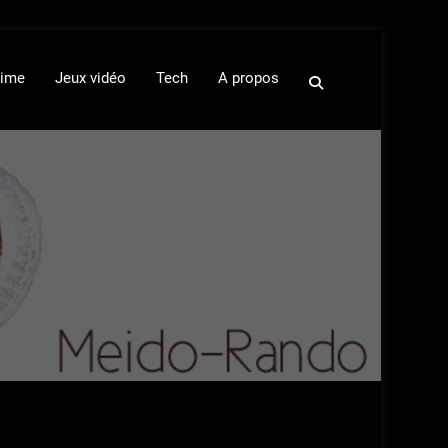
ime
Jeux vidéo
Tech
A propos