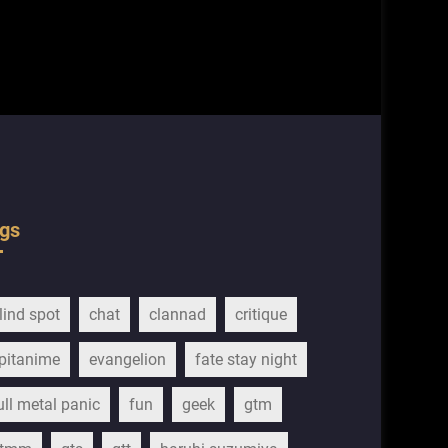
gs
lind spot
chat
clannad
critique
pitanime
evangelion
fate stay night
ull metal panic
fun
geek
gtm