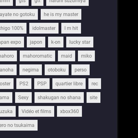
gtmm
gts
gtt
haruhi suzumiya
ayate no gotoku
he is my master
chigo 100%
idolmaster
I m hit
apan expo
japon
k-on
lucky star
ahoro
mahoromatic
maid
miko
anoha
negima
otoboku
perso
oster
PS2
PSP
quartier libre
rec
ama
Sexy
shakugan no shana
site
uzuka
Vidéo et films
xbox360
ero no tsukaima