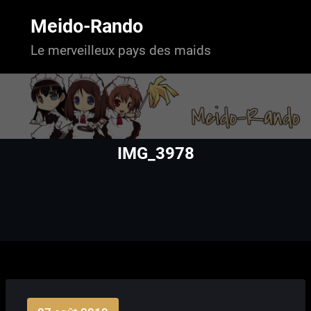
Aller
au
Meido-Rando
contenu
Le merveilleux pays des maids
IMG_3978