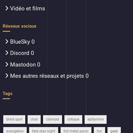
Vidéo et films
Réseaux sociaux
BlueSky
0
Discord
0
Mastodon
0
Mes autres réseaux et projets
0
Tags
blind spot
chat
clannad
critique
epitanime
evangelion
fate stay night
full metal panic
fun
geek