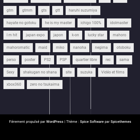
gtm
gtmm
gts
gtt
haruhi suzumiya
hayate no gotoku
he is my master
ichigo 100%
idolmaster
I m hit
japan expo
japon
k-on
lucky star
mahoro
mahoromatic
maid
miko
nanoha
negima
otoboku
perso
poster
PS2
PSP
quartier libre
rec
sama
Sexy
shakugan no shana
site
suzuka
Vidéo et films
xbox360
zero no tsukaima
Fièrement propulsé par
WordPress
| Thème :
Spice Software
par
Spicethemes